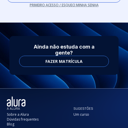
PRIMEIRO ACESSO / ESQUECI MINHA SENHA
Ainda não estuda com a
gente?
FAZER MATRÍCULA
A ALURA
SUGESTÕES
Sobre a Alura
Um curso
Dúvidas frequentes
Blog