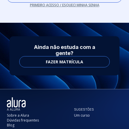
PRIMEIRO ACESSO / ESQUECI MINHA SENHA
Ainda não estuda com a
gente?
FAZER MATRÍCULA
A ALURA
SUGESTÕES
Sobre a Alura
Um curso
Dúvidas frequentes
Blog