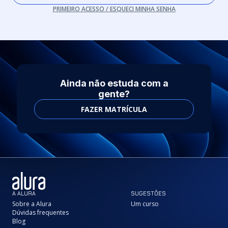
PRIMEIRO ACESSO / ESQUECI MINHA SENHA
Ainda não estuda com a
gente?
FAZER MATRÍCULA
A ALURA
SUGESTÕES
Sobre a Alura
Um curso
Dúvidas frequentes
Blog