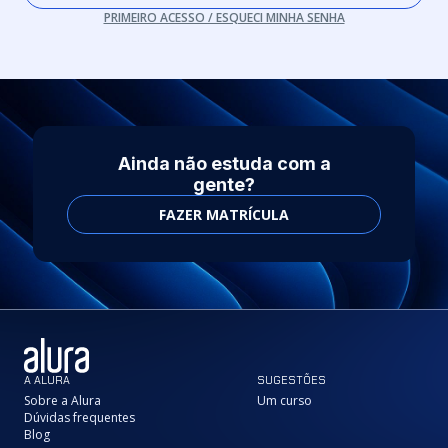
PRIMEIRO ACESSO / ESQUECI MINHA SENHA
Ainda não estuda com a
gente?
FAZER MATRÍCULA
A ALURA
SUGESTÕES
Sobre a Alura
Um curso
Dúvidas frequentes
Blog