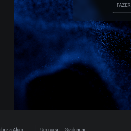
FAZER
bre a Alura
Um curso
Graduação