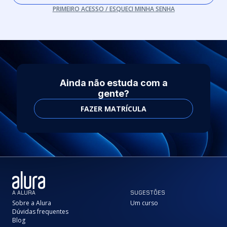
PRIMEIRO ACESSO / ESQUECI MINHA SENHA
Ainda não estuda com a
gente?
FAZER MATRÍCULA
A ALURA
SUGESTÕES
Sobre a Alura
Um curso
Dúvidas frequentes
Blog