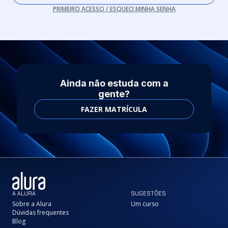
PRIMEIRO ACESSO / ESQUECI MINHA SENHA
Ainda não estuda com a
gente?
FAZER MATRÍCULA
A ALURA
SUGESTÕES
Sobre a Alura
Um curso
Dúvidas frequentes
Blog