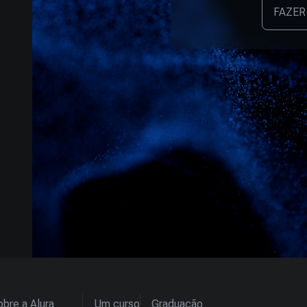
FAZER
bre a Alura
Um curso
Graduação