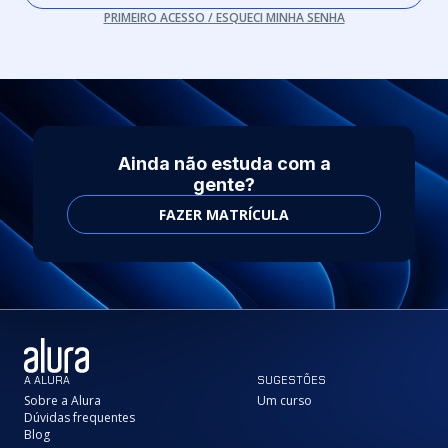
PRIMEIRO ACESSO / ESQUECI MINHA SENHA
Ainda não estuda com a
gente?
FAZER MATRÍCULA
A ALURA
SUGESTÕES
Sobre a Alura
Um curso
Dúvidas frequentes
Blog