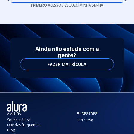
PRIMEIRO ACESSO / ESQUECI MINHA SENHA
Ainda não estuda com a
gente?
FAZER MATRÍCULA
A ALURA
SUGESTÕES
Sobre a Alura
Um curso
Dúvidas frequentes
Blog