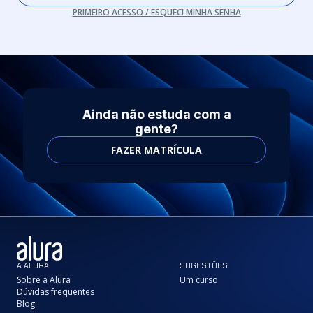
PRIMEIRO ACESSO / ESQUECI MINHA SENHA
Ainda não estuda com a
gente?
FAZER MATRÍCULA
A ALURA
SUGESTÕES
Sobre a Alura
Um curso
Dúvidas frequentes
Blog