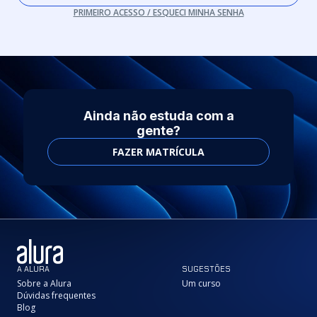
PRIMEIRO ACESSO / ESQUECI MINHA SENHA
Ainda não estuda com a
gente?
FAZER MATRÍCULA
A ALURA
SUGESTÕES
Sobre a Alura
Um curso
Dúvidas frequentes
Blog