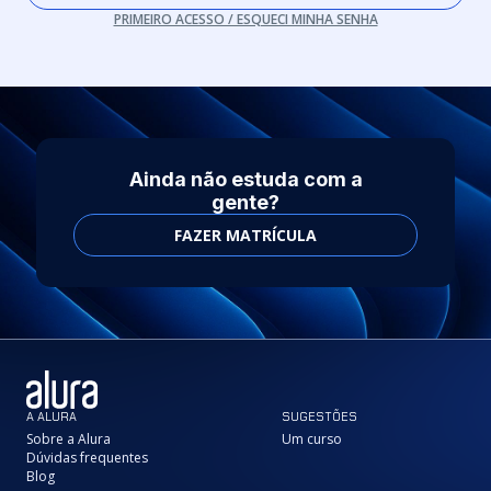
PRIMEIRO ACESSO / ESQUECI MINHA SENHA
Ainda não estuda com a
gente?
FAZER MATRÍCULA
A ALURA
SUGESTÕES
Sobre a Alura
Um curso
Dúvidas frequentes
Blog