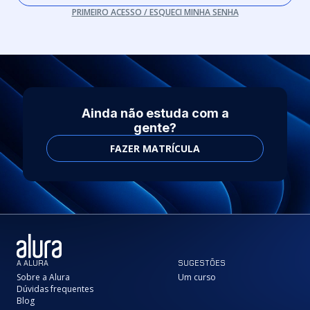
PRIMEIRO ACESSO / ESQUECI MINHA SENHA
Ainda não estuda com a
gente?
FAZER MATRÍCULA
A ALURA
SUGESTÕES
Sobre a Alura
Um curso
Dúvidas frequentes
Blog