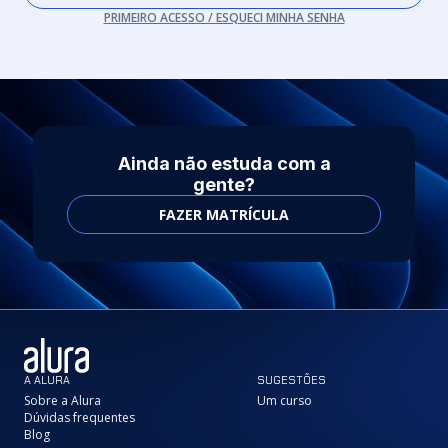
PRIMEIRO ACESSO / ESQUECI MINHA SENHA
Ainda não estuda com a
gente?
FAZER MATRÍCULA
A ALURA
SUGESTÕES
Sobre a Alura
Um curso
Dúvidas frequentes
Blog