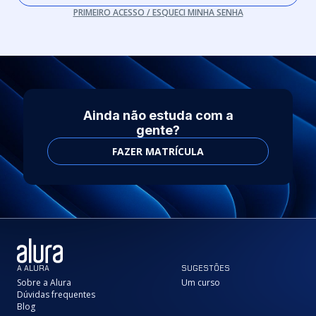
PRIMEIRO ACESSO / ESQUECI MINHA SENHA
Ainda não estuda com a
gente?
FAZER MATRÍCULA
A ALURA
SUGESTÕES
Sobre a Alura
Um curso
Dúvidas frequentes
Blog