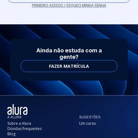
PRIMEIRO ACESSO / ESQUECI MINHA SENHA
Ainda não estuda com a
gente?
FAZER MATRÍCULA
A ALURA
SUGESTÕES
Sobre a Alura
Um curso
Dúvidas frequentes
Blog