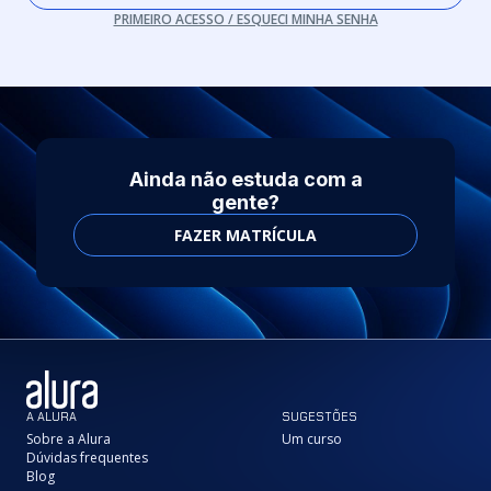
PRIMEIRO ACESSO / ESQUECI MINHA SENHA
Ainda não estuda com a
gente?
FAZER MATRÍCULA
A ALURA
SUGESTÕES
Sobre a Alura
Um curso
Dúvidas frequentes
Blog