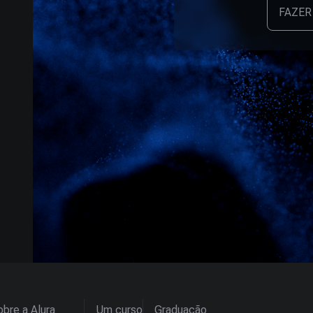
FAZER
bre a Alura
Um curso
Graduação