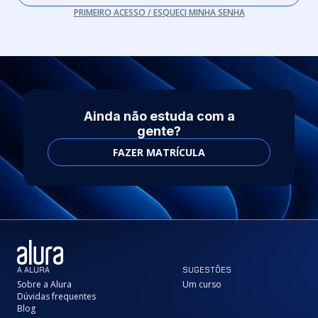
PRIMEIRO ACESSO / ESQUECI MINHA SENHA
Ainda não estuda com a
gente?
FAZER MATRÍCULA
A ALURA
SUGESTÕES
Sobre a Alura
Um curso
Dúvidas frequentes
Blog