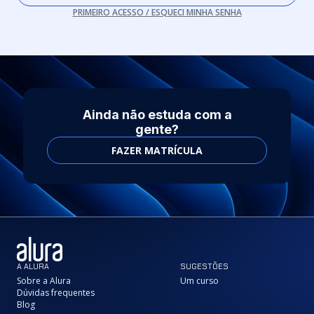
PRIMEIRO ACESSO / ESQUECI MINHA SENHA
Ainda não estuda com a
gente?
FAZER MATRÍCULA
A ALURA
SUGESTÕES
Sobre a Alura
Um curso
Dúvidas frequentes
Blog