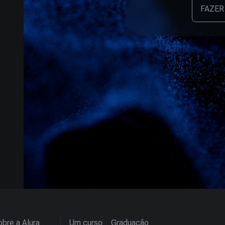
FAZER
bre a Alura
Um curso
Graduação