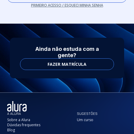
PRIMEIRO ACESSO / ESQUECI MINHA SENHA
Ainda não estuda com a
gente?
FAZER MATRÍCULA
A ALURA
SUGESTÕES
Sobre a Alura
Um curso
Dúvidas frequentes
Blog