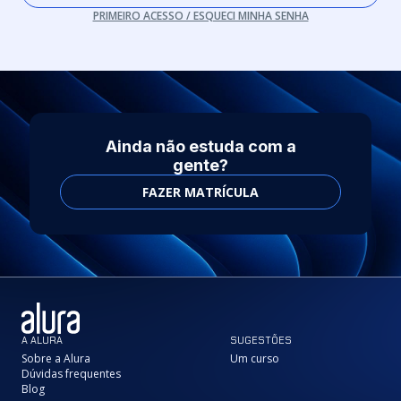
PRIMEIRO ACESSO / ESQUECI MINHA SENHA
Ainda não estuda com a
gente?
FAZER MATRÍCULA
A ALURA
SUGESTÕES
Sobre a Alura
Um curso
Dúvidas frequentes
Blog