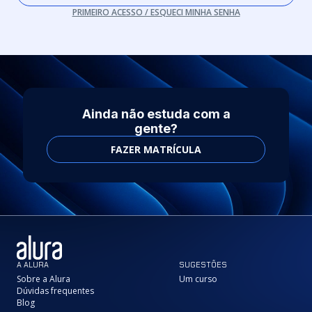
PRIMEIRO ACESSO / ESQUECI MINHA SENHA
Ainda não estuda com a
gente?
FAZER MATRÍCULA
A ALURA
SUGESTÕES
Sobre a Alura
Um curso
Dúvidas frequentes
Blog