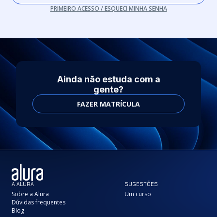
PRIMEIRO ACESSO / ESQUECI MINHA SENHA
Ainda não estuda com a
gente?
FAZER MATRÍCULA
A ALURA
SUGESTÕES
Sobre a Alura
Um curso
Dúvidas frequentes
Blog