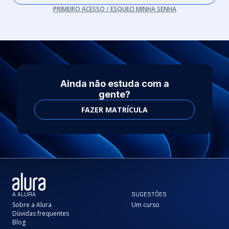
PRIMEIRO ACESSO / ESQUECI MINHA SENHA
Ainda não estuda com a
gente?
FAZER MATRÍCULA
A ALURA
SUGESTÕES
Sobre a Alura
Um curso
Dúvidas frequentes
Blog