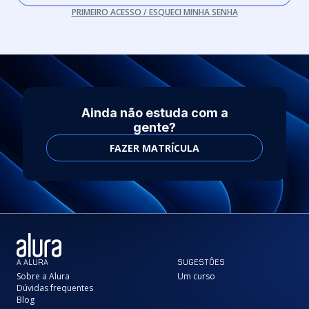
PRIMEIRO ACESSO / ESQUECI MINHA SENHA
Ainda não estuda com a
gente?
FAZER MATRÍCULA
A ALURA
SUGESTÕES
Sobre a Alura
Um curso
Dúvidas frequentes
Blog