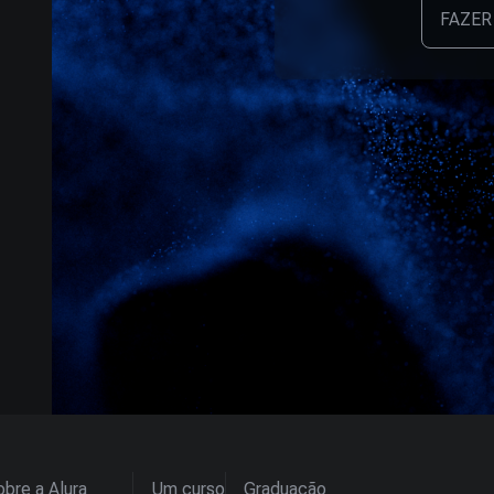
FAZER
bre a Alura
Um curso
Graduação