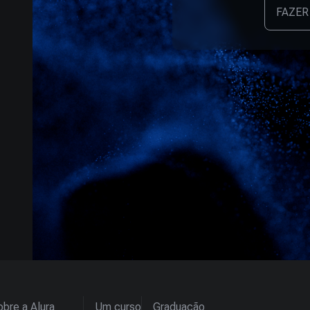
FAZER
bre a Alura
Um curso
Graduação