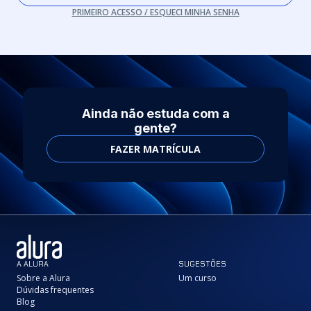
PRIMEIRO ACESSO / ESQUECI MINHA SENHA
Ainda não estuda com a
gente?
FAZER MATRÍCULA
A ALURA
SUGESTÕES
Sobre a Alura
Um curso
Dúvidas frequentes
Blog