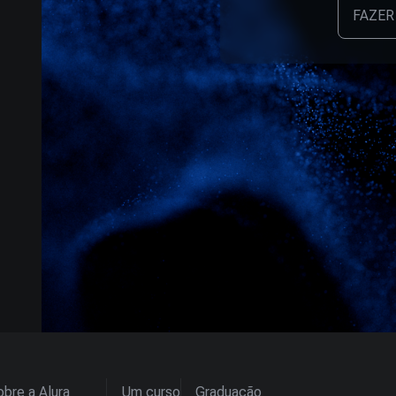
FAZER
bre a Alura
Um curso
Graduação