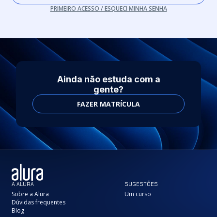
PRIMEIRO ACESSO / ESQUECI MINHA SENHA
Ainda não estuda com a
gente?
FAZER MATRÍCULA
A ALURA
SUGESTÕES
Sobre a Alura
Um curso
Dúvidas frequentes
Blog