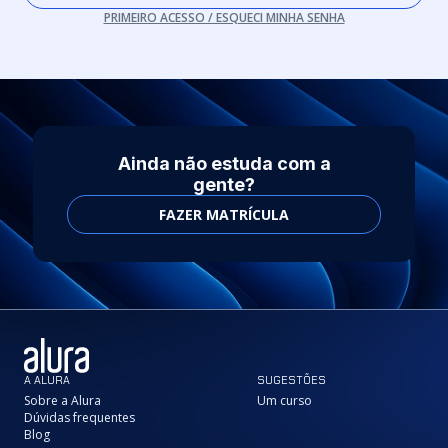
PRIMEIRO ACESSO / ESQUECI MINHA SENHA
Ainda não estuda com a
gente?
FAZER MATRÍCULA
A ALURA
SUGESTÕES
Sobre a Alura
Um curso
Dúvidas frequentes
Blog