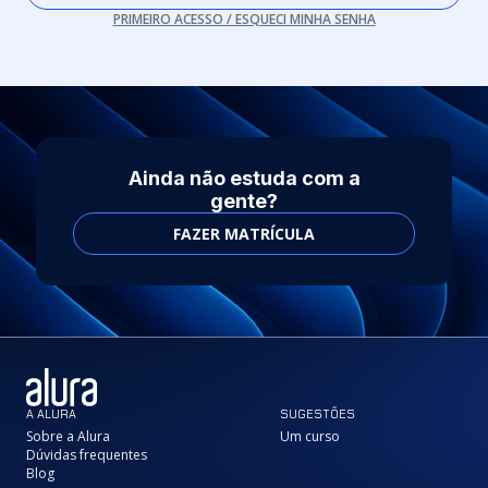
PRIMEIRO ACESSO / ESQUECI MINHA SENHA
Ainda não estuda com a
gente?
FAZER MATRÍCULA
A ALURA
SUGESTÕES
Sobre a Alura
Um curso
Dúvidas frequentes
Blog