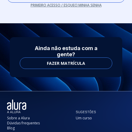
PRIMEIRO ACESSO / ESQUECI MINHA SENHA
Ainda não estuda com a
gente?
FAZER MATRÍCULA
A ALURA
SUGESTÕES
Sobre a Alura
Um curso
Dúvidas frequentes
Blog