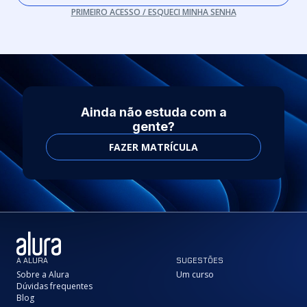
PRIMEIRO ACESSO / ESQUECI MINHA SENHA
Ainda não estuda com a
gente?
FAZER MATRÍCULA
A ALURA
SUGESTÕES
Sobre a Alura
Um curso
Dúvidas frequentes
Blog