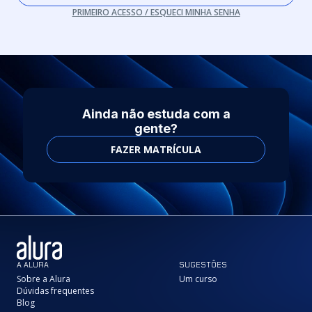
PRIMEIRO ACESSO / ESQUECI MINHA SENHA
Ainda não estuda com a
gente?
FAZER MATRÍCULA
A ALURA
SUGESTÕES
Sobre a Alura
Um curso
Dúvidas frequentes
Blog