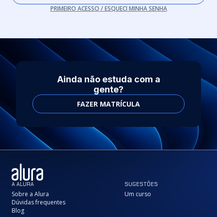
PRIMEIRO ACESSO / ESQUECI MINHA SENHA
Ainda não estuda com a
gente?
FAZER MATRÍCULA
A ALURA
SUGESTÕES
Sobre a Alura
Um curso
Dúvidas frequentes
Blog