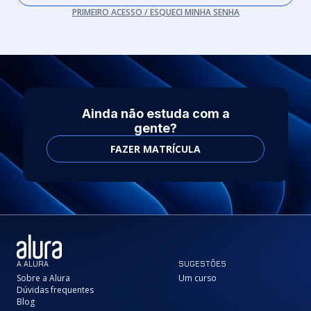
PRIMEIRO ACESSO / ESQUECI MINHA SENHA
Ainda não estuda com a
gente?
FAZER MATRÍCULA
A ALURA
SUGESTÕES
Sobre a Alura
Um curso
Dúvidas frequentes
Blog