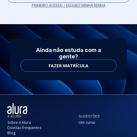
PRIMEIRO ACESSO / ESQUECI MINHA SENHA
Ainda não estuda com a
gente?
FAZER MATRÍCULA
A ALURA
SUGESTÕES
Sobre a Alura
Um curso
Dúvidas frequentes
Blog