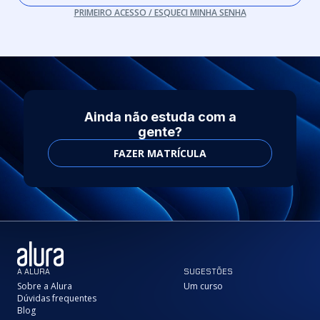
PRIMEIRO ACESSO / ESQUECI MINHA SENHA
Ainda não estuda com a
gente?
FAZER MATRÍCULA
A ALURA
SUGESTÕES
Sobre a Alura
Um curso
Dúvidas frequentes
Blog