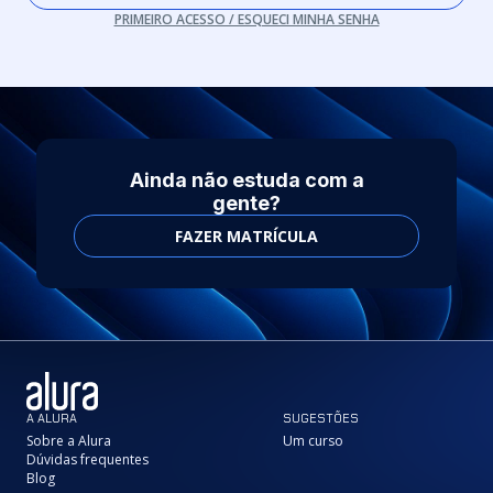
PRIMEIRO ACESSO / ESQUECI MINHA SENHA
Ainda não estuda com a
gente?
FAZER MATRÍCULA
A ALURA
SUGESTÕES
Sobre a Alura
Um curso
Dúvidas frequentes
Blog