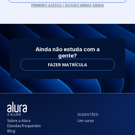
PRIMEIRO ACESSO / ESQUECI MINHA SENHA
Ainda não estuda com a
gente?
FAZER MATRÍCULA
A ALURA
SUGESTÕES
Sobre a Alura
Um curso
Dúvidas frequentes
Blog