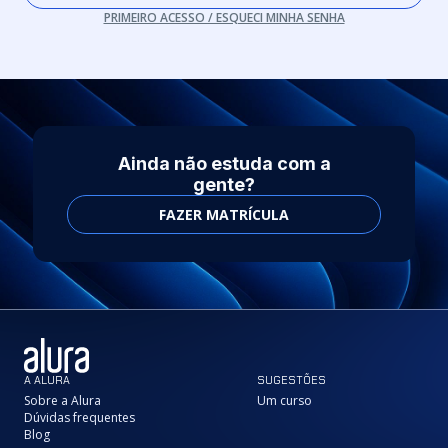
PRIMEIRO ACESSO / ESQUECI MINHA SENHA
Ainda não estuda com a
gente?
FAZER MATRÍCULA
A ALURA
SUGESTÕES
Sobre a Alura
Um curso
Dúvidas frequentes
Blog