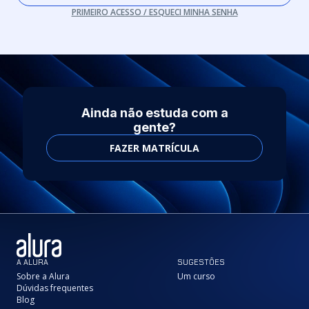
PRIMEIRO ACESSO / ESQUECI MINHA SENHA
Ainda não estuda com a
gente?
FAZER MATRÍCULA
A ALURA
SUGESTÕES
Sobre a Alura
Um curso
Dúvidas frequentes
Blog