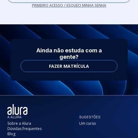
PRIMEIRO ACESSO / ESQUECI MINHA SENHA
Ainda não estuda com a
gente?
FAZER MATRÍCULA
A ALURA
SUGESTÕES
Sobre a Alura
Um curso
Dúvidas frequentes
Blog