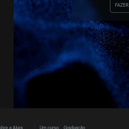
FAZER
bre a Alura
Um curso
Graduação