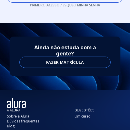
PRIMEIRO ACESSO / ESQUECI MINHA SENHA
Ainda não estuda com a
gente?
FAZER MATRÍCULA
A ALURA
SUGESTÕES
Sobre a Alura
Um curso
Dúvidas frequentes
Blog