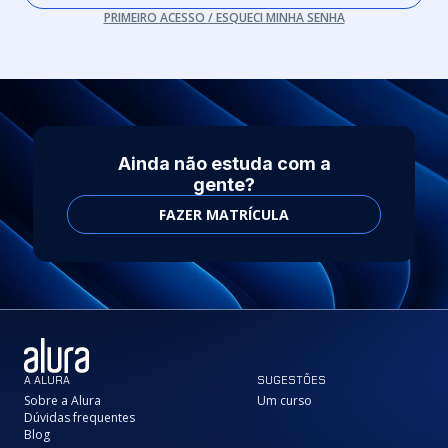
PRIMEIRO ACESSO / ESQUECI MINHA SENHA
Ainda não estuda com a
gente?
FAZER MATRÍCULA
A ALURA
SUGESTÕES
Sobre a Alura
Um curso
Dúvidas frequentes
Blog